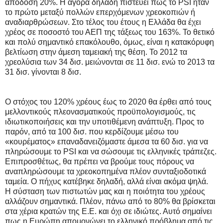
απόδοση 20%. Η αγορά δηλαδή πιστεύει πως το PSI ήταν
το πρώτο μεταξύ πολλών επερχόμενων χρεοκοπιών ή
αναδιαρθρώσεων. Στο τέλος του έτους η Ελλάδα θα έχει
χρέος σε ποσοστό του ΑΕΠ της τάξεως του 163%. Το θετικό
και πολύ σημαντικό επακόλουθο, όμως, είναι η κατακόρυφη
βελτίωση στην άμεση ταμειακή της θέση. Το 2012 τα
χρεολύσια των 34 δισ. μειώνονται σε 11 δισ. ενώ το 2013 τα
31 δισ. γίνονται 8 δισ.
Ο στόχος του 120% χρέους έως το 2020 θα έρθει από τους
μελλοντικούς πλεονασματικούς προϋπολογισμούς, τις
ιδιωτικοποιήσεις και την υποτιθέμενη ανάπτυξη. Προς το
παρόν, από τα 100 δισ. που κερδίζουμε μέσω του
«κουρέματος» επαναδανειζόμαστε άμεσα τα 60 δισ. για να
πληρώσουμε το PSI και να σώσουμε τις ελληνικές τράπεζες.
Επιπροσθέτως, θα πρέπει να βρούμε τους πόρους να
αναπληρώσουμε τα χρεοκοπημένα πλέον συνταξιοδοτικά
ταμεία. Ο πήχυς κατέβηκε δηλαδή, αλλά είναι ακόμα ψηλά.
Η σύσταση των πιστωτών μας και η ποιότητα του χρέους
αλλάζουν σημαντικά. Πλέον, πάνω από το 80% θα βρίσκεται
στα χέρια κρατών της Ε.Ε. και όχι σε ιδιώτες. Αυτό σημαίνει
πως η Ευρώπη απομονώνει το ελληνικό πρόβλημα από τις