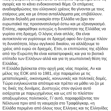
αγορές και το κάνει ενδοκοινοτικό θέμα. Οι επόμενες
αναδιαρθρώσεις του ελληνικού χρέους θα γίνονται με τους
εταίρους μας και με όποια ανταλλάγματα μας επιβάλλουν.
Δίνεται δηλαδή μια ευκαιρία στην Ελλάδα να βρει τον
ευρωπαϊκό της προσανατολισμό έστω και με εξαναγκασμό.
Επίσης, αφαιρέθηκε ευτυχώς η δυνατότητα της Ελλάδας να
γυρίσει στη δραχμή. Ο λόγος είναι απλός. Θα είναι
αυτοκτονία να γυρίσουμε σε δραχμή αφού δεν έχουμε πλέον
τη δυνατότητα, λόγω αγγλικού δικαίου, να αλλάξουμε το
χρέος από ευρώ σε δραχμές. Ετσι, οι επιπτώσεις της εξόδου
από την Ευρώπη θα είναι καταστροφικές και για το βιοτικό
επίπεδο των Ελλήνων αλλά και για τη γεωπολιτική θέση της
Ελλάδας.
Η Ελλάδα βρίσκεται στην αρχή μιας νέας πορείας. Αν και
μέλος της ΕΟΚ από το 1981, είχε παραμείνει με τις
μεταπολεμικές, οικονομικές, κοινωνικές και πολιτικές δομές.
Τώρα ενηλικιώνεται απότομα και πρέπει να μάθει να ζει με
τις δικές της δυνάμεις. Δυστυχώς στον αγώνα αυτό
εισέρχεται με παρωχημένους και ως επί το πλείστον
απαξιωμένους πολιτικούς. Γι’ αυτό, παραφράζοντας τον
Νέλσωνα πριν από τη ναυμαχία στο Τραφάλγκαρ, «η
Ελλάδα περιμένει από όλους τους Ελληνες και τις Ελληνίδες